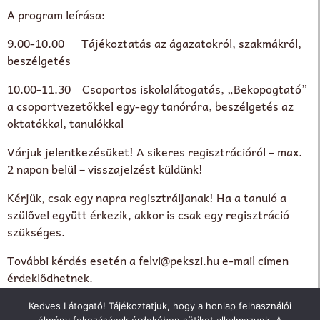
A program leírása:
9.00-10.00 Tájékoztatás az ágazatokról, szakmákról,
beszélgetés
10.00-11.30 Csoportos iskolalátogatás, „Bekopogtató”
a csoportvezetőkkel egy-egy tanórára, beszélgetés az
oktatókkal, tanulókkal
Várjuk jelentkezésüket! A sikeres regisztrációról – max.
2 napon belül – visszajelzést küldünk!
Kérjük, csak egy napra regisztráljanak! Ha a tanuló a
szülővel együtt érkezik, akkor is csak egy regisztráció
szükséges.
További kérdés esetén a felvi@pekszi.hu e-mail címen
érdeklődhetnek.
Várjuk érdeklődésüket a nyílt napjainkon!
Kedves Látogató! Tájékoztatjuk, hogy a honlap felhasználói