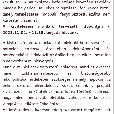
került sor. A munkálatok befejezését követően Iskolánk
minden helyisége ún. okos világítással fog rendelkezni,
amely természetes „nappali” fényt biztosít, ezáltal nem
károsítja a szemet.
A kivitelezési munkák tervezett időpontja: a
2021.11.02. – 11.18. terjedő időszak.
A kivitelező cég a munkálatok mielőbbi befejezése és a
határidő tartása érdekében délutánonként és
hétvégenként is dolgozik az épületben, de elkerülhetetlen
a napközbeni munkavégzés.
Mind a munkálatok tervszerű haladása, mind az oktatás
minél zökkenőmentesebb és biztonságosabb
lebonyolítása érdekében szükséges némely napokon az
online oktatás elrendelése. Közös célunk a projekt
kivitelezési munkálatainak határidőre történő lezárása,
hogy minél hamarabb birtokba vehessük a korszerű
világítással ellátott Iskolánkat.
Az intézkedések kapcsán eddig tanúsított megértésüket