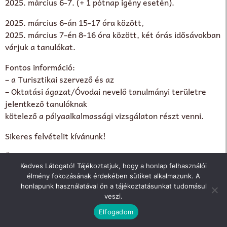
2025. március 6-7. (+ 1 pótnap igény esetén).
2025. március 6-án 15-17 óra között,
2025. március 7-én 8-16 óra között, két órás idősávokban
várjuk a tanulókat.
Fontos információ:
– a Turisztikai szervező és az
– Oktatási ágazat/Óvodai nevelő tanulmányi területre
jelentkező tanulóknak
kötelező a pályaalkalmassági vizsgálaton részt venni.
Sikeres felvételit kívánunk!
Üdvözlettel
Kedves Látogató! Tájékoztatjuk, hogy a honlap felhasználói
BGSZC Pesterzsébeti Technikum
élmény fokozásának érdekében sütiket alkalmazunk. A
honlapunk használatával ön a tájékoztatásunkat tudomásul
veszi.
Elfogadom